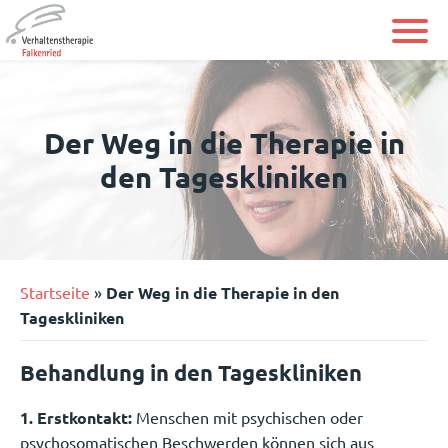
Skip
to
content
Der Weg in die Therapie in
den Tageskliniken
Startseite
»
Der Weg in die Therapie in den
Tageskliniken
Behandlung in den Tageskliniken
1. Erstkontakt:
Menschen mit psychischen oder
psychosomatischen Beschwerden können sich aus