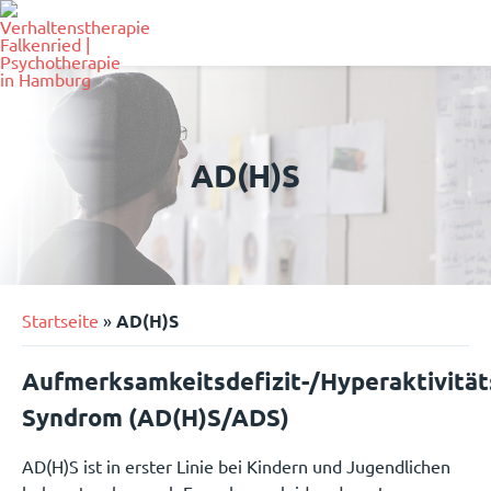
Skip
to
content
AD(H)S
Startseite
»
AD(H)S
Aufmerksamkeitsdefizit-/Hyperaktivität
Syndrom (AD(H)S/ADS)
AD(H)S ist in erster Linie bei Kindern und Jugendlichen