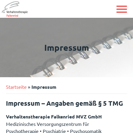
Skip
to
content
Impressum
Startseite
»
Impressum
Impressum – Angaben gemäß § 5 TMG
Verhaltenstherapie Falkenried MVZ GmbH
Medizinisches Versorgungszentrum für
Psychotherapie • Psychiatrie • Psychosomatik